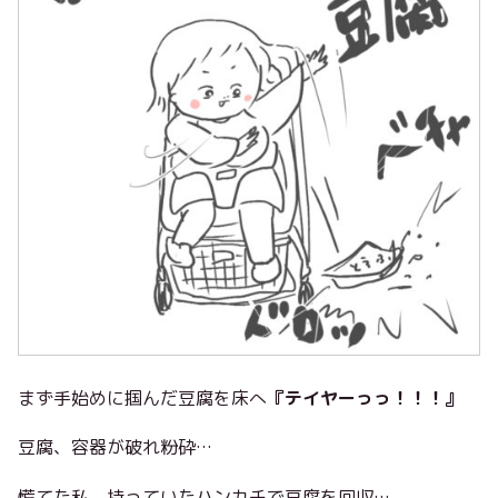
まず手始めに掴んだ豆腐を床へ
『テイヤーっっ！！！』
豆腐、容器が破れ粉砕…
慌てた私、持っていたハンカチで豆腐を回収…