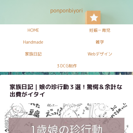
ponponbiyori
HOME
妊娠－育児
Handmade
雑学
家族日記
Webデザイン
３DCG制作
家族日記｜娘の珍行動３選！驚愕＆余計な
出費がイタイ