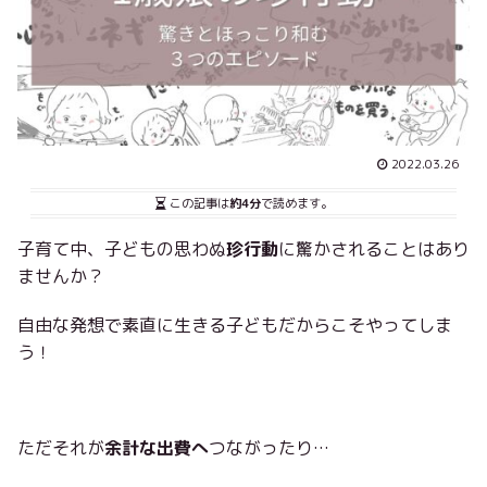
2022.03.26
この記事は
約4分
で読めます。
子育て中、子どもの思わぬ
珍行動
に驚かされることはあり
ませんか？
自由な発想で素直に生きる子どもだからこそやってしま
う！
ただそれが
余計な出費へ
つながったり…