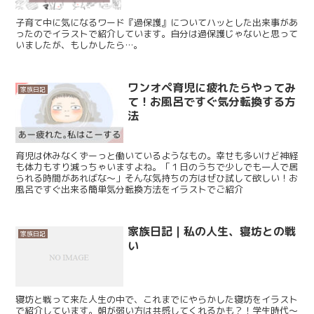
子育て中に気になるワード『過保護』についてハッとした出来事があ
ったのでイラストで紹介しています。自分は過保護じゃないと思って
いましたが、もしかしたら…。
ワンオペ育児に疲れたらやってみ
家族日記
て！お風呂ですぐ気分転換する方
法
育児は休みなくずーっと働いているようなもの。幸せも多いけど神経
も体力もすり減っちゃいますよね。「１日のうちで少しでも一人で居
られる時間があればな〜」そんな気持ちの方はぜひ試して欲しい！お
風呂ですぐ出来る簡単気分転換方法をイラストでご紹介
家族日記｜私の人生、寝坊との戦
家族日記
い
寝坊と戦って来た人生の中で、これまでにやらかした寝坊をイラスト
で紹介しています。朝が弱い方は共感してくれるかも？！学生時代〜