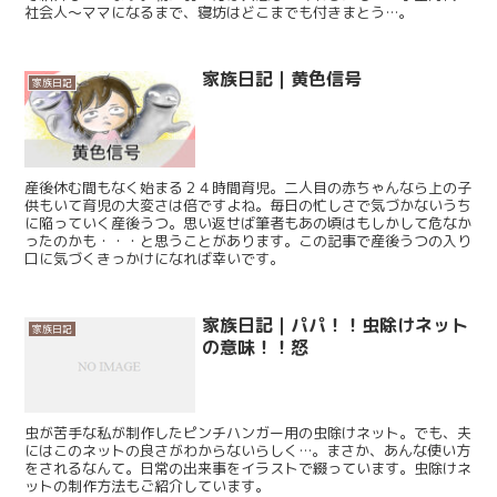
社会人〜ママになるまで、寝坊はどこまでも付きまとう…。
家族日記｜黄色信号
家族日記
産後休む間もなく始まる２４時間育児。二人目の赤ちゃんなら上の子
供もいて育児の大変さは倍ですよね。毎日の忙しさで気づかないうち
に陥っていく産後うつ。思い返せば筆者もあの頃はもしかして危なか
ったのかも・・・と思うことがあります。この記事で産後うつの入り
口に気づくきっかけになれば幸いです。
家族日記｜パパ！！虫除けネット
家族日記
の意味！！怒
虫が苦手な私が制作したピンチハンガー用の虫除けネット。でも、夫
にはこのネットの良さがわからないらしく…。まさか、あんな使い方
をされるなんて。日常の出来事をイラストで綴っています。虫除けネ
ットの制作方法もご紹介しています。