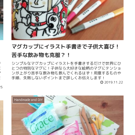
マグカップにイラスト手書きで子供大喜び！
苦手な飲み物も克服？！
で
シンプルなマグカップにイラストを手書きするだけで世界にひ
な
とつの特別なマグに！子供なら大好きな絵柄のマグにテンショ
ア
ンが上がり苦手な飲み物も飲んでくれるはず！用意するものや
ま
手順、失敗しないポイントまで詳しくお伝えします！
2019.11.22
25
Handmade and DIY