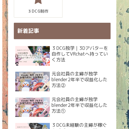
３DCG制作
新着記事
３DCG独学｜3Dアバターを
自作してVRchatへ持ってい
く方法
元会社員の主婦が独学
blender2年半で収益化した
方法②
元会社員の主婦が独学
blender2年半で収益化した
方法①
３DCG未経験の主婦が稼ぐ