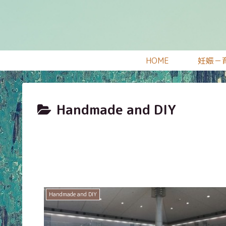
HOME
妊娠－
Handmade and DIY
Handmade and DIY