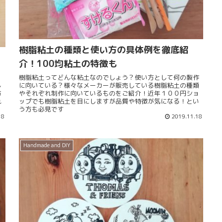
樹脂粘土の種類と使い方の具体例を徹底紹
介！100均粘土の特徴も
樹脂粘土ってどんな粘土なのでしょう？使い方として何の製作
し
に向いている？様々なメーカーが販売している樹脂粘土の種類
方
やそれぞれ制作に向いているものをご紹介！近年１００円ショ
れ
ップでも樹脂粘土を目にしますが品質や特徴が気になる！とい
う方も必見です
18
2019.11.18
Handmade and DIY