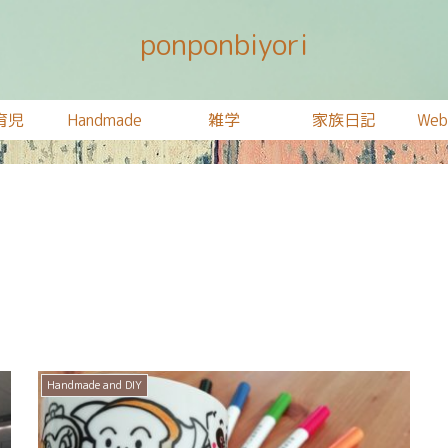
ponponbiyori
育児
Handmade
雑学
家族日記
We
Handmade and DIY