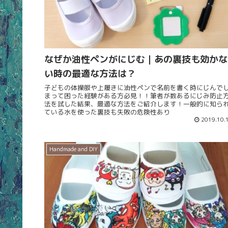
なぜか油性ペンがにじむ｜あの裏技も効かな
い時の最適な方法は？
子どもの体操服や上履きに油性ペンで名前を書く時にじんで
まって困った経験がある方必見！！筆者が数あるにじみ防止
法を試した結果、最適な方法をご紹介します！一般的に知ら
ている水を使った裏技も失敗の危険性あり
2019.10.
Handmade and DIY